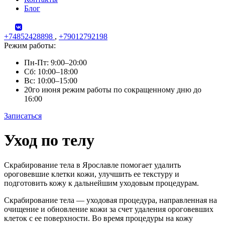
Блог
+74852428898
,
+79012792198
Режим работы:
Пн-Пт: 9:00–20:00
Сб: 10:00–18:00
Вс: 10:00–15:00
20го июня режим работы по сокращенному дню до
16:00
Записаться
Skip
Уход по телу
to
content
Скрабирование тела в Ярославле помогает удалить
ороговевшие клетки кожи, улучшить ее текстуру и
подготовить кожу к дальнейшим уходовым процедурам.
Скрабирование тела — уходовая процедура, направленная на
очищение и обновление кожи за счет удаления ороговевших
клеток с ее поверхности. Во время процедуры на кожу