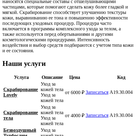
наносятся специальные составы с отшелушивающими
частицами, которые помогают сделать кожу более гладкой и
мягкой. Скрабирование способствует улучшению текстуры
кожи, выравниванию ее тона и повышению эффективности
последующих уходовых процедур. Процедура часто
включается в программы комплексного ухода за телом, а
также используется перед обертываниями и другими
косметологическими процедурами. Интенсивность
воздействия и выбор средств подбираются с учетом типа кожи
и ее состояния.
Наши услуги
Услуга
Описание
Цена
Код
Уход за
Скрабирование
кожей тела
Записаться
A19.30.004
от 6000 ₽
Lоvely
Уход за
кожей тела
Уход за
Скрабирование
кожей тела
Записаться
A19.30.004
от 4000 ₽
тела
Уход за
кожей тела
Безвоздушный
Уход за
Турбослим
кожей тела