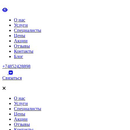
О нас
Услуги
Специалисты
Цены
Акции
Отзывы
Контакты
Блог
+74852428898
Связаться
О нас
Услуги
Специалисты
Цены
Акции
Отзывы
Контакты