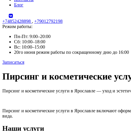
Блог
+74852428898
,
+79012792198
Режим работы:
Пн-Пт: 9:00–20:00
Сб: 10:00–18:00
Вс: 10:00–15:00
20го июня режим работы по сокращенному дню до 16:00
Записаться
Skip
Пирсинг и косметические усл
to
content
Пирсинг и косметические услуги в Ярославле — уход и эстети
Пирсинг и косметические услуги в Ярославле включают оформ
вида.
Наши услуги