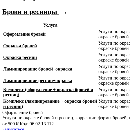
Брови и ресницы
→
Услуга
Услуги по окра
Оформление бровей
окраске бровей
Услуги по окра
Окраска бровей
окраске бровей
Услуги по окра
Окраска ресниц
окраске бровей
Услуги по окра
Ламинирование бровей+окраска
окраске бровей
Услуги по окра
Ламинирование ресниц+окраска
окраске бровей
Комплекс (оформление + окраска бровей и
Услуги по окра
ресниц)
окраске бровей
Комплекс (ламинирование + окраска бровей
Услуги по окра
и ресниц)
окраске бровей
Оформление бровей
Услуги по окраске бровей и ресниц, коррекции формы бровей
от 500 ₽
Код: 96.02.13.112
Записаться