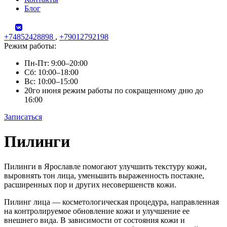
Блог
+74852428898
,
+79012792198
Режим работы:
Пн-Пт: 9:00–20:00
Сб: 10:00–18:00
Вс: 10:00–15:00
20го июня режим работы по сокращенному дню до
16:00
Записаться
Skip
Пилинги
to
content
Пилинги в Ярославле помогают улучшить текстуру кожи,
выровнять тон лица, уменьшить выраженность постакне,
расширенных пор и других несовершенств кожи.
Пилинг лица — косметологическая процедура, направленная
на контролируемое обновление кожи и улучшение ее
внешнего вида. В зависимости от состояния кожи и