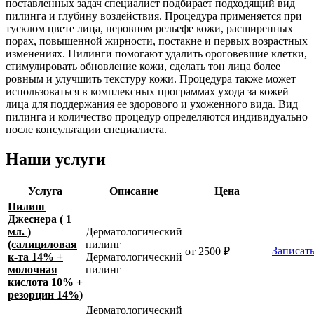
поставленных задач специалист подбирает подходящий вид
пилинга и глубину воздействия. Процедура применяется при
тусклом цвете лица, неровном рельефе кожи, расширенных
порах, повышенной жирности, постакне и первых возрастных
изменениях. Пилинги помогают удалить ороговевшие клетки,
стимулировать обновление кожи, сделать тон лица более
ровным и улучшить текстуру кожи. Процедура также может
использоваться в комплексных программах ухода за кожей
лица для поддержания ее здорового и ухоженного вида. Вид
пилинга и количество процедур определяются индивидуально
после консультации специалиста.
Наши услуги
Услуга
Описание
Цена
Пилинг
Джеснера ( 1
мл. )
Дерматологический
(салициловая
пилинг
Записать
от 2500 ₽
к-та 14% +
Дерматологический
молочная
пилинг
кислота 10% +
резорцин 14%)
Дерматологический