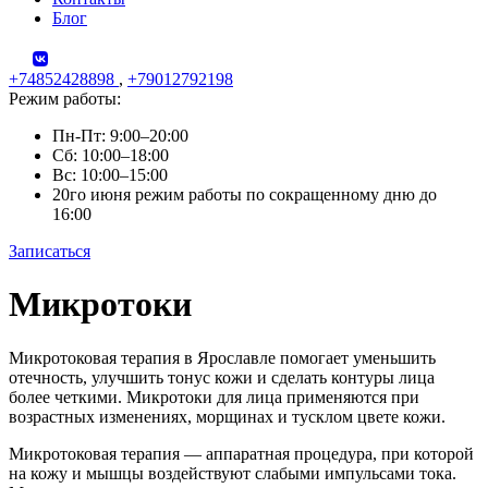
Блог
+74852428898
,
+79012792198
Режим работы:
Пн-Пт: 9:00–20:00
Сб: 10:00–18:00
Вс: 10:00–15:00
20го июня режим работы по сокращенному дню до
16:00
Записаться
Skip
Микротоки
to
content
Микротоковая терапия в Ярославле помогает уменьшить
отечность, улучшить тонус кожи и сделать контуры лица
более четкими. Микротоки для лица применяются при
возрастных изменениях, морщинах и тусклом цвете кожи.
Микротоковая терапия — аппаратная процедура, при которой
на кожу и мышцы воздействуют слабыми импульсами тока.