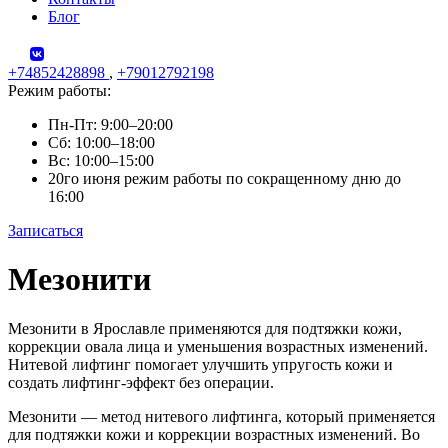
Блог
+74852428898
,
+79012792198
Режим работы:
Пн-Пт: 9:00–20:00
Сб: 10:00–18:00
Вс: 10:00–15:00
20го июня режим работы по сокращенному дню до
16:00
Записаться
Skip
Мезонити
to
content
Мезонити в Ярославле применяются для подтяжки кожи,
коррекции овала лица и уменьшения возрастных изменений.
Нитевой лифтинг помогает улучшить упругость кожи и
создать лифтинг-эффект без операции.
Мезонити — метод нитевого лифтинга, который применяется
для подтяжки кожи и коррекции возрастных изменений. Во