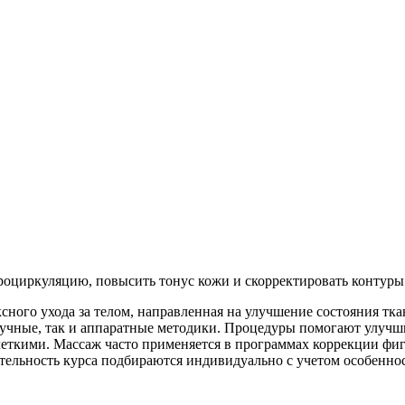
роциркуляцию, повысить тонус кожи и скорректировать контуры
ного ухода за телом, направленная на улучшение состояния тк
 ручные, так и аппаратные методики. Процедуры помогают улуч
е четкими. Массаж часто применяется в программах коррекции ф
ельность курса подбираются индивидуально с учетом особенност