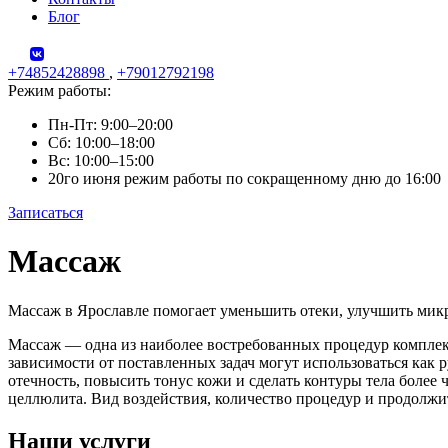
Блог
+74852428898
,
+79012792198
Режим работы:
Пн-Пт: 9:00–20:00
Сб: 10:00–18:00
Вс: 10:00–15:00
20го июня режим работы по сокращенному дню до 16:00
Записаться
Skip
Массаж
to
content
Массаж в Ярославле помогает уменьшить отеки, улучшить мик
Массаж — одна из наиболее востребованных процедур комплекс
зависимости от поставленных задач могут использоваться как
отечность, повысить тонус кожи и сделать контуры тела боле
целлюлита. Вид воздействия, количество процедур и продолжит
Наши услуги