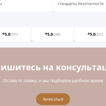
ы
стандарты безопасности
⭐
⭐
⭐
5.0
5.0
5.0
(231)
(240)
(231)
пишитесь на консульта
Оставьте заявку, и мы подберём удобное время
Записаться