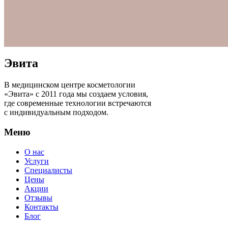
Эвита
В медицинском центре косметологии
«Эвита» с 2011 года мы создаем условия,
где современные технологии встречаются
с индивидуальным подходом.
Меню
О нас
Услуги
Специалисты
Цены
Акции
Отзывы
Контакты
Блог