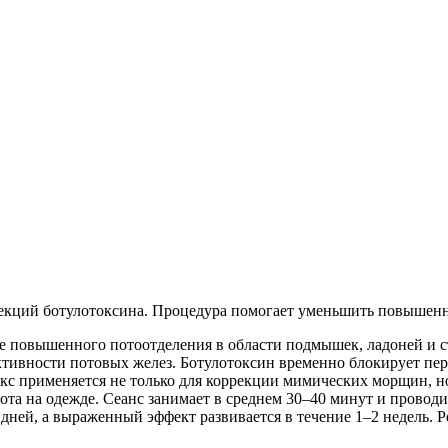
екций ботулотоксина. Процедура помогает уменьшить повышенн
 повышенного потоотделения в области подмышек, ладоней и ст
ктивности потовых желез. Ботулотоксин временно блокирует пе
окс применяется не только для коррекции мимических морщин, н
та на одежде. Сеанс занимает в среднем 30–40 минут и провод
ней, а выраженный эффект развивается в течение 1–2 недель. Рез