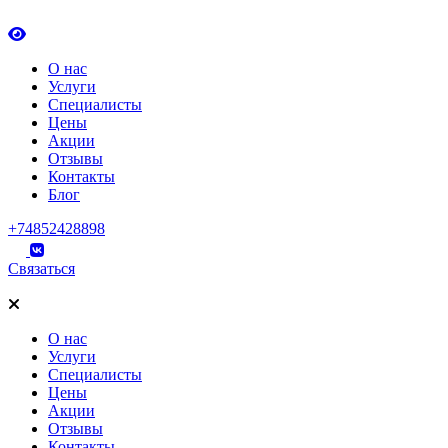
О нас
Услуги
Специалисты
Цены
Акции
Отзывы
Контакты
Блог
+74852428898
Связаться
О нас
Услуги
Специалисты
Цены
Акции
Отзывы
Контакты