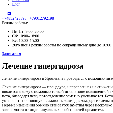
Блог
+74852428898
,
+79012792198
Режим работы:
Пн-Пт: 9:00–20:00
Сб: 10:00–18:00
Вс: 10:00–15:00
20го июня режим работы по сокращенному дню до 16:00
Записаться
Skip
Лечение гипергидроза
to
content
Лечение гипергидроза в Ярославле проводится с помощью инъ
Лечение гипергидроза — процедура, направленная на снижение
вводится в кожу с помощью тонкой иглы в зоне повышенной а
пота, благодаря чему потоотделение заметно уменьшается. Бот
уменьшить постоянную влажность кожи, дискомфорт и следы по
Первые изменения обычно становятся заметны через несколько д
зависимости от индивидуальных особенностей организма.