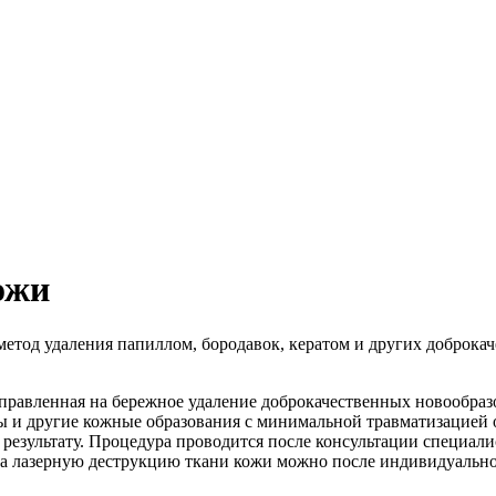
ожи
метод удаления папиллом, бородавок, кератом и других доброк
правленная на бережное удаление доброкачественных новообраз
мы и другие кожные образования с минимальной травматизацией
результату. Процедура проводится после консультации специали
на лазерную деструкцию ткани кожи можно после индивидуально