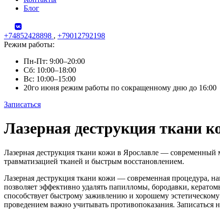
Блог
+74852428898
,
+79012792198
Режим работы:
Пн-Пт: 9:00–20:00
Сб: 10:00–18:00
Вс: 10:00–15:00
20го июня режим работы по сокращенному дню до 16:00
Записаться
Skip
Лазерная деструкция ткани к
to
content
Лазерная деструкция ткани кожи в Ярославле — современный 
травматизацией тканей и быстрым восстановлением.
Лазерная деструкция ткани кожи — современная процедура, на
позволяет эффективно удалять папилломы, бородавки, керато
способствует быстрому заживлению и хорошему эстетическому 
проведением важно учитывать противопоказания. Записаться 