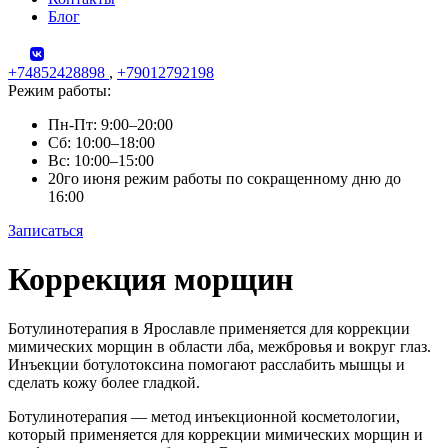
Блог
+74852428898
,
+79012792198
Режим работы:
Пн-Пт: 9:00–20:00
Сб: 10:00–18:00
Вс: 10:00–15:00
20го июня режим работы по сокращенному дню до
16:00
Записаться
Skip
Коррекция морщин
to
content
Ботулинотерапия в Ярославле применяется для коррекции
мимических морщин в области лба, межбровья и вокруг глаз.
Инъекции ботулотоксина помогают расслабить мышцы и
сделать кожу более гладкой.
Ботулинотерапия — метод инъекционной косметологии,
который применяется для коррекции мимических морщин и