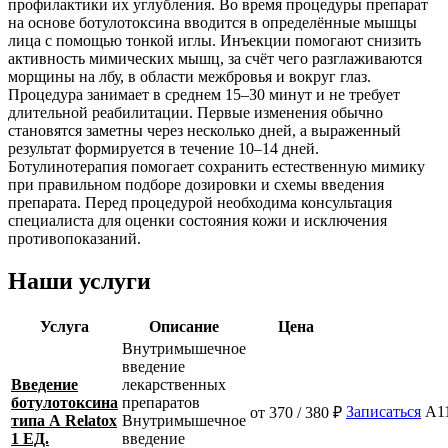
профилактики их углубления. Во время процедуры препарат
на основе ботулотоксина вводится в определённые мышцы
лица с помощью тонкой иглы. Инъекции помогают снизить
активность мимических мышц, за счёт чего разглаживаются
морщины на лбу, в области межбровья и вокруг глаз.
Процедура занимает в среднем 15–30 минут и не требует
длительной реабилитации. Первые изменения обычно
становятся заметны через несколько дней, а выраженный
результат формируется в течение 10–14 дней.
Ботулинотерапия помогает сохранить естественную мимику
при правильном подборе дозировки и схемы введения
препарата. Перед процедурой необходима консультация
специалиста для оценки состояния кожи и исключения
противопоказаний.
Наши услуги
Услуга
Описание
Цена
Внутримышечное
введение
Введение
лекарственных
ботулотоксина
препаратов
Записаться
A11
от 370 / 380 ₽
типа А Relatox
Внутримышечное
1 ЕД.
введение