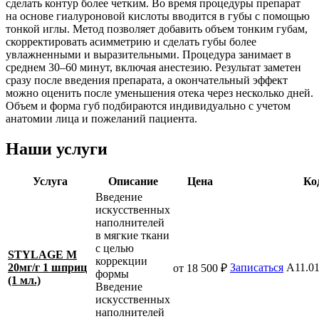
сделать контур более четким. Во время процедуры препарат
на основе гиалуроновой кислоты вводится в губы с помощью
тонкой иглы. Метод позволяет добавить объем тонким губам,
скорректировать асимметрию и сделать губы более
увлажненными и выразительными. Процедура занимает в
среднем 30–60 минут, включая анестезию. Результат заметен
сразу после введения препарата, а окончательный эффект
можно оценить после уменьшения отека через несколько дней.
Объем и форма губ подбираются индивидуально с учетом
анатомии лица и пожеланий пациента.
Наши услуги
Услуга
Описание
Цена
Ко
Введение
искусственных
наполнителей
в мягкие ткани
с целью
STYLAGE М
коррекции
20мг/г 1 шприц
Записаться
A11.01
от 18 500 ₽
формы
(1 мл.)
Введение
искусственных
наполнителей