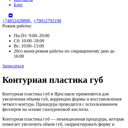
Блог
+74852428898
,
+79012792198
Режим работы:
Пн-Пт: 9:00–20:00
Сб: 10:00–18:00
Вс: 10:00–15:00
20го июня режим работы по сокращенному дню до
16:00
Записаться
Skip
Контурная пластика губ
to
content
Контурная пластика губ в Ярославле применяется для
увеличения объема губ, коррекции формы и восстановления
четкого контура. Процедура проводится с использованием
филлеров на основе гиалуроновой кислоты.
Контурная пластика губ — инъекционная процедура, которая
помогает увеличить объем губ, скорректировать форму и