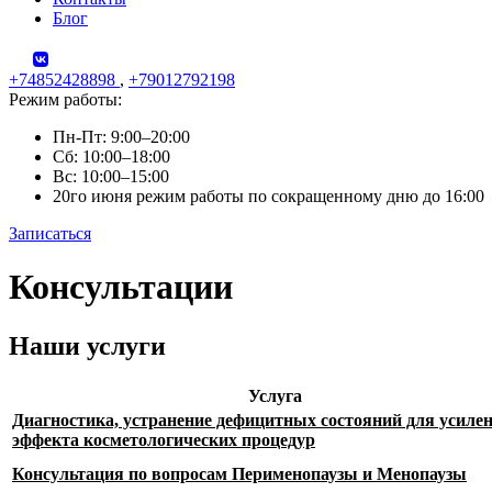
Блог
+74852428898
,
+79012792198
Режим работы:
Пн-Пт: 9:00–20:00
Сб: 10:00–18:00
Вс: 10:00–15:00
20го июня режим работы по сокращенному дню до 16:00
Записаться
Skip
Консультации
to
content
Наши услуги
Услуга
Диагностика, устранение дефицитных состояний для усиле
эффекта косметологических процедур
Консультация по вопросам Перименопаузы и Менопаузы