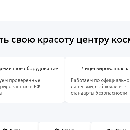
ь свою красоту центру ко
ременное оборудование
Лицензированная к
уем проверенные,
Работаем по официально
трированные в РФ
лицензии, соблюдая все
ы
стандарты безопасности
⭐
⭐
⭐