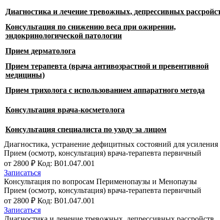
Диагностика и лечение тревожных, депрессивных рассройс
Консультация по снижению веса при ожирении,
эндокринологической патологии
Прием дерматолога
Прием терапевта (врача антивозрастной и превентивной
медицины)
Прием трихолога с использованием аппаратного метода
Консультация врача-косметолога
Консультация специалиста по уходу за лицом
Диагностика, устранение дефицитных состояний для усиления
Прием (осмотр, консультация) врача-терапевта первичный
от 2800 ₽
Код: B01.047.001
Записаться
Консультация по вопросам Перименопаузы и Менопаузы
Прием (осмотр, консультация) врача-терапевта первичный
от 2800 ₽
Код: B01.047.001
Записаться
Диагностика и лечение тревожных, депрессивных рассройств