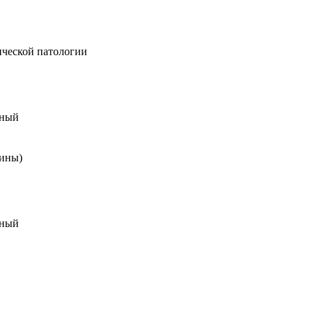
ической патологии
чный
цины)
чный