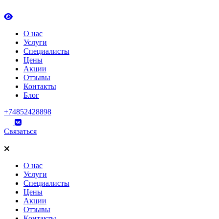
О нас
Услуги
Специалисты
Цены
Акции
Отзывы
Контакты
Блог
+74852428898
Связаться
О нас
Услуги
Специалисты
Цены
Акции
Отзывы
Контакты