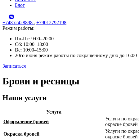
Блог
+74852428898
,
+79012792198
Режим работы:
Пн-Пт: 9:00–20:00
Сб: 10:00–18:00
Вс: 10:00–15:00
20го июня режим работы по сокращенному дню до 16:00
Записаться
Skip
Брови и ресницы
to
content
Наши услуги
Услуга
Услуги по окра
Оформление бровей
окраске бровей
Услуги по окра
Окраска бровей
окраске бровей