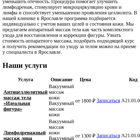
уменьшить отечность. Процедура помогает улучшить
лимфодренаж, стимулирует микроциркуляцию крови и
лимфы и способствует уменьшению проявления целлюлита. В
нашей клинике в Ярославле программа подбирается
индивидуально с учетом ваших целей и состояния кожи. Мы
предлагаем аппаратный массаж тела как часть комплексного
ухода для восстановления и коррекции фигуры. Узнать
стоимость аппаратного массажа, подобрать подходящий курс
и получить рекомендации по уходу за телом можно на приеме
у специалиста в Ярославле.
Наши услуги
Услуга
Описание
Цена
Код
Вакуумный
Антицеллюлитный
массаж
массаж тела
кожи
Записаться
A21.01.
от 1800 ₽
«Идеальная
Вакуумный
фигура»
массаж
кожи
Вакуумный
массаж
Лимфодренажный
кожи
Записаться
A21.01.
от 1300 ₽
массаж лица
Вакуумный