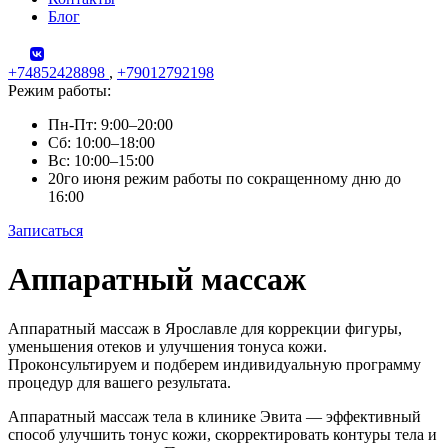
Блог
+74852428898
,
+79012792198
Режим работы:
Пн-Пт: 9:00–20:00
Сб: 10:00–18:00
Вс: 10:00–15:00
20го июня режим работы по сокращенному дню до
16:00
Записаться
Skip
Аппаратный массаж
to
content
Аппаратный массаж в Ярославле для коррекции фигуры,
уменьшения отеков и улучшения тонуса кожи.
Проконсультируем и подберем индивидуальную программу
процедур для вашего результата.
Аппаратный массаж тела в клинике Эвита — эффективный
способ улучшить тонус кожи, скорректировать контуры тела и