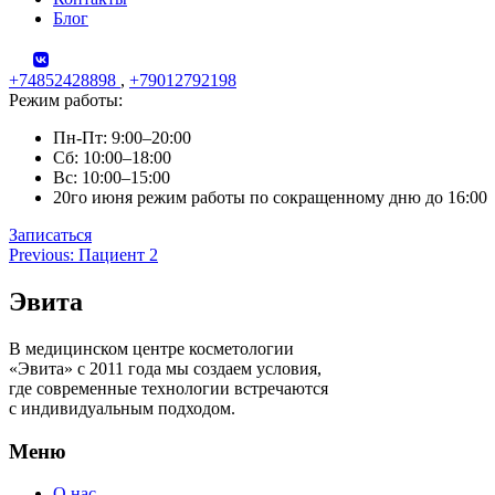
Блог
+74852428898
,
+79012792198
Режим работы:
Пн-Пт: 9:00–20:00
Сб: 10:00–18:00
Вс: 10:00–15:00
20го июня режим работы по сокращенному дню до 16:00
Записаться
Skip
Навигация
Previous:
Пациент 2
to
по
content
Эвита
записям
В медицинском центре косметологии
«Эвита» с 2011 года мы создаем условия,
где современные технологии встречаются
с индивидуальным подходом.
Меню
О нас