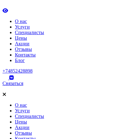
О нас
Услуги
Специалисты
Цены
Акции
Отзывы
Контакты
Блог
+74852428898
Связаться
О нас
Услуги
Специалисты
Цены
Акции
Отзывы
Контакты