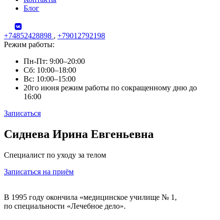
Блог
+74852428898
,
+79012792198
Режим работы:
Пн-Пт: 9:00–20:00
Сб: 10:00–18:00
Вс: 10:00–15:00
20го июня режим работы по сокращенному дню до
16:00
Записаться
Skip
Сиднева Ирина Евгеньевна
to
content
Специалист по уходу за телом
Записаться на приём
В 1995 году окончила «медицинское училище № 1,
по специальности «Лечебное дело».