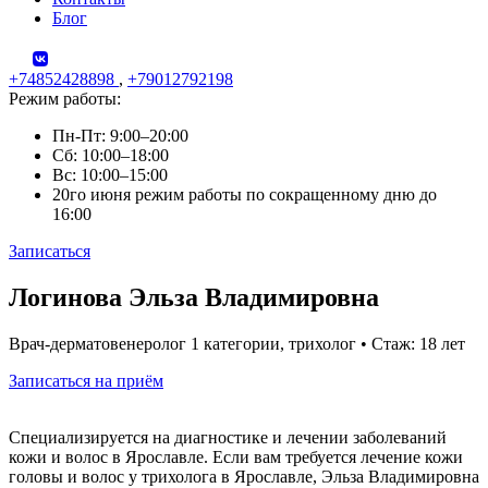
Блог
+74852428898
,
+79012792198
Режим работы:
Пн-Пт: 9:00–20:00
Сб: 10:00–18:00
Вс: 10:00–15:00
20го июня режим работы по сокращенному дню до
16:00
Записаться
Skip
Логинова Эльза Владимировна
to
content
Врач-дерматовенеролог 1 категории, трихолог • Стаж: 18 лет
Записаться на приём
Специализируется на диагностике и лечении заболеваний
кожи и волос в Ярославле. Если вам требуется лечение кожи
головы и волос у трихолога в Ярославле, Эльза Владимировна