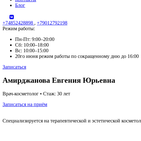
Блог
+74852428898
,
+79012792198
Режим работы:
Пн-Пт: 9:00–20:00
Сб: 10:00–18:00
Вс: 10:00–15:00
20го июня режим работы по сокращенному дню до 16:00
Записаться
Skip
Амирджанова Евгения Юрьевна
to
content
Врач-косметолог • Стаж: 30 лет
Записаться на приём
Специализируется на терапевтической и эстетической космет