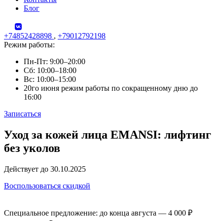
Блог
+74852428898
,
+79012792198
Режим работы:
Пн-Пт: 9:00–20:00
Сб: 10:00–18:00
Вс: 10:00–15:00
20го июня режим работы по сокращенному дню до
16:00
Записаться
Skip
Уход за кожей лица EMANSI: лифтинг
to
без уколов
content
Действует до 30.10.2025
Воспользоваться скидкой
Специальное предложение: до конца августа — 4 000 ₽