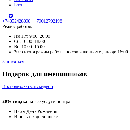
Блог
+74852428898
,
+79012792198
Режим работы:
Пн-Пт: 9:00–20:00
Сб: 10:00–18:00
Вс: 10:00–15:00
20го июня режим работы по сокращенному дню до 16:00
Записаться
Skip
Подарок для именинников
to
content
Воспользоваться скидкой
20% скидка
на все услуги центра:
В сам День Рождения
И целых 7 дней после