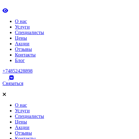
О нас
Услуги
Специалисты
Цены
Акции
Отзывы
Контакты
Блог
+74852428898
Связаться
О нас
Услуги
Специалисты
Цены
Акции
Отзывы
Контакты